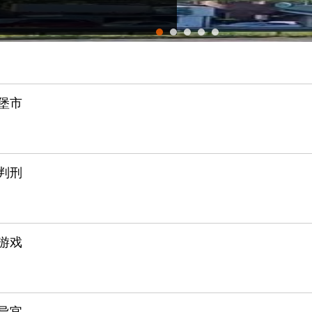
1
2
3
4
5
堡市
判刑
游戏
导官