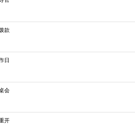
拨款
作日
桌会
重开