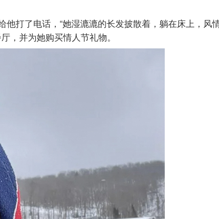
给他打了电话，“她湿漉漉的长发披散着，躺在床上，风情
餐厅，并为她购买情人节礼物。