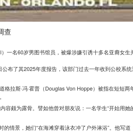
调查
 School）一名60岁男图书馆员，被爆涉嫌引诱十多名亚
日公布了其2025年度报告，该部门过去一年收到公校系统
斯·冯·霍普（Douglas Von Hoppe）被指在短短
。
信内容颇为露骨。譬如他曾对朋友说：一名学生“开始用她
时的情景，她们“在海滩穿着泳衣冲了户外淋浴”。他写道